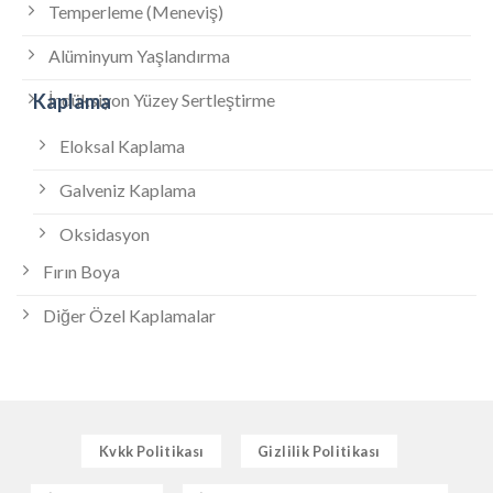
Temperleme (Meneviş)
Alüminyum Yaşlandırma
İndüksiyon Yüzey Sertleştirme
Kaplama
Eloksal Kaplama
Galveniz Kaplama
Oksidasyon
Fırın Boya
Diğer Özel Kaplamalar
Kvkk Politikası
Gizlilik Politikası