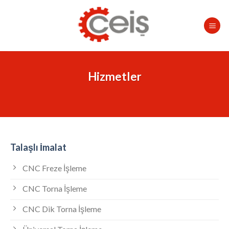
Skip
to
content
Hizmetler
Talaşlı İmalat
CNC Freze İşleme
CNC Torna İşleme
CNC Dik Torna İşleme