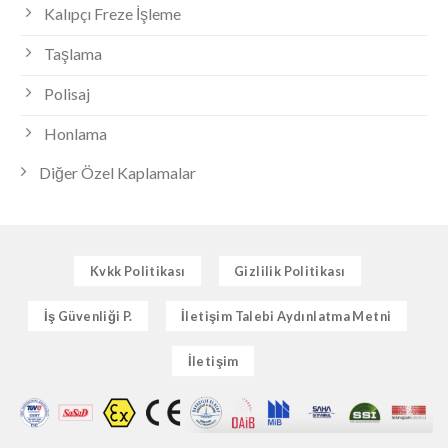
Kalıpçı Freze İşleme
Taşlama
Polisaj
Honlama
Diğer Özel Kaplamalar
Kvkk Politikası
Gizlilik Politikası
İş Güvenliği P.
İletişim Talebi Aydınlatma Metni
İletişim