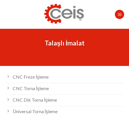
Skip
to
content
Talaşlı İmalat
CNC Freze İşleme
CNC Torna İşleme
CNC Dik Torna İşleme
Üniversal Torna İşleme