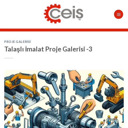
Skip
to
content
PROJE GALERISI
Talaşlı İmalat Proje Galerisi -3